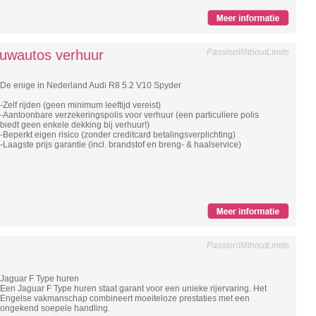
uwautos verhuur
PassionWithoutLimits
De enige in Nederland Audi R8 5.2 V10 Spyder
-Zelf rijden (geen minimum leeftijd vereist)
-Aantoonbare verzekeringspolis voor verhuur (een particuliere polis
biedt geen enkele dekking bij verhuur!)
-Beperkt eigen risico (zonder creditcard betalingsverplichting)
-Laagste prijs garantie (incl. brandstof en breng- & haalservice)
PassionWithoutLimits
Jaguar F Type huren
Een Jaguar F Type huren staat garant voor een unieke rijervaring. Het
Engelse vakmanschap combineert moeiteloze prestaties met een
ongekend soepele handling.