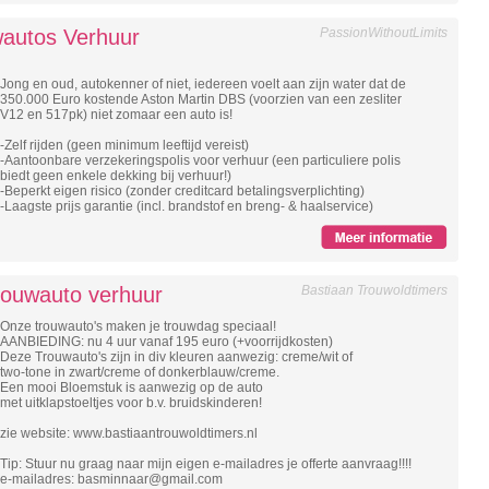
wautos Verhuur
PassionWithoutLimits
Jong en oud, autokenner of niet, iedereen voelt aan zijn water dat de
350.000 Euro kostende Aston Martin DBS (voorzien van een zesliter
V12 en 517pk) niet zomaar een auto is!
-Zelf rijden (geen minimum leeftijd vereist)
-Aantoonbare verzekeringspolis voor verhuur (een particuliere polis
biedt geen enkele dekking bij verhuur!)
-Beperkt eigen risico (zonder creditcard betalingsverplichting)
-Laagste prijs garantie (incl. brandstof en breng- & haalservice)
trouwauto verhuur
Bastiaan Trouwoldtimers
Onze trouwauto's maken je trouwdag speciaal!
AANBIEDING: nu 4 uur vanaf 195 euro (+voorrijdkosten)
Deze Trouwauto's zijn in div kleuren aanwezig: creme/wit of
two-tone in zwart/creme of donkerblauw/creme.
Een mooi Bloemstuk is aanwezig op de auto
met uitklapstoeltjes voor b.v. bruidskinderen!
zie website: www.bastiaantrouwoldtimers.nl
Tip: Stuur nu graag naar mijn eigen e-mailadres je offerte aanvraag!!!!
e-mailadres: basminnaar@gmail.com