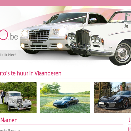
klik hier!
to's te huur in Vlaanderen
e Namen
U
vincie Namen.