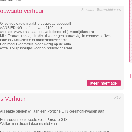
trouwauto verhuur
Bastiaan Trouwoldtimers
Onze trouwauto maakt je trouwdag speciaal!
AANBIEDING: nu 4 uur vanaf 195 euro
website: www.basdtiaantrouwoldtimers.nl (+voorrijdkosten)
Mijn Trouwauto's zijn in div uitvoeringen aanwezig: in cremewit of two-
tone in zwart/creme of donkerblauw/creme.
Een mooi Bloemstuk is aanwezig op de auto
extra uitklapstoeltjes voor b.v.bruidskinderen!
F
s Verhuur
XLV
Als enige bieden wij aan een Porsche GT3 ceremoniewagen aan.
Een super mooie coole vette Porsche GT3
Welke man droomt daar nu niet van.