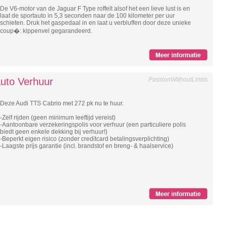
De V6-motor van de Jaguar F Type roffelt alsof het een lieve lust is en
laat de sportauto in 5,3 seconden naar de 100 kilometer per uur
schieten. Druk het gaspedaal in en laat u verbluffen door deze unieke
coup�: kippenvel gegarandeerd.
uto Verhuur
PassionWithoutLimits
Deze Audi TTS Cabrio met 272 pk nu te huur.
-Zelf rijden (geen minimum leeftijd vereist)
-Aantoonbare verzekeringspolis voor verhuur (een particuliere polis
biedt geen enkele dekking bij verhuur!)
-Beperkt eigen risico (zonder creditcard betalingsverplichting)
-Laagste prijs garantie (incl. brandstof en breng- & haalservice)