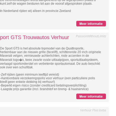
De ceremoniewagen wordt aangeleverd op de afgesproken plaats u
kunt zelf de wagen besturen tot aan de vooraf afgesproken plaats.
In Nederland rijden wij alleen in provincie Zeeland
Sport GTS Trouwautos Verhuur
PassionWithoutLimits
De Sport GTS is het absolute topmodel van de Quattroporte,
herkenbaar aan de nieuwe grille (facelift), schitterende 20 inch originele
Maserati velgen, vernieuwde achterlichten, rode accenten in de
Maserati logo�s, twee zwarte ovale uitlaatpijpen, sportuitlaatsysteem,
verlaagd sportonderstel en verbeterde sportautomaat. De auto beschikt
ook over een schuifdak.
-Zelf rijden (geen minimum leeftijd vereist)
-Aantoonbare verzekeringspolis voor verhuur (een particuliere polis
biedt geen enkele dekking bij verhuur!)
-Beperkt eigen risico (zonder creditcard betalingsverplichting)
-Laagste prijs garantie (incl. brandstof en breng- & haalservice)
Verhuur Plus bvba