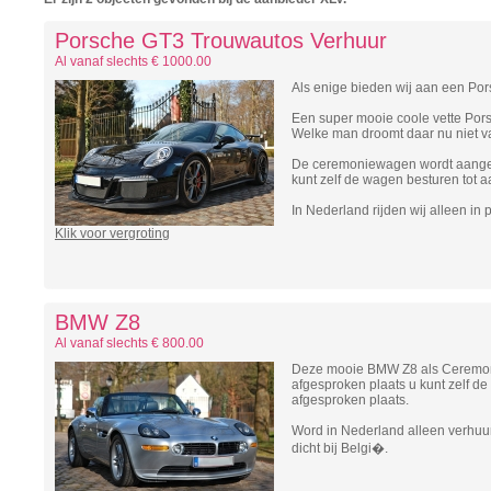
Porsche GT3 Trouwautos Verhuur
Al vanaf slechts € 1000.00
Als enige bieden wij aan een P
Een super mooie coole vette Po
Welke man droomt daar nu niet v
De ceremoniewagen wordt aangel
kunt zelf de wagen besturen tot a
In Nederland rijden wij alleen in
Klik voor vergroting
BMW Z8
Al vanaf slechts € 800.00
Deze mooie BMW Z8 als Ceremon
afgesproken plaats u kunt zelf de
afgesproken plaats.
Word in Nederland alleen verhuur
dicht bij Belgi�.