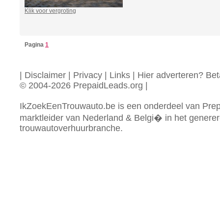
Klik voor vergroting
Pagina
1
|
Disclaimer
|
Privacy
|
Links
|
Hier adverteren? Beta
© 2004-2026 PrepaidLeads.org
|
IkZoekEenTrouwauto.be is een onderdeel van Prep
marktleider van Nederland & Belgi� in het generer
trouwautoverhuurbranche.