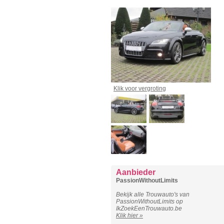
Klik voor vergroting
Aanbieder
PassionWithoutLimits
Bekijk alle Trouwauto's van
PassionWithoutLimits op
IkZoekEenTrouwauto.be
Klik hier »