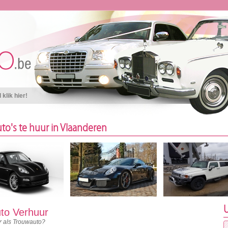
klik hier!
to's te huur in Vlaanderen
U
to Verhuur
r
als Trouwauto?