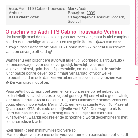
Auto:
Audi TTS Cabrio Trouwauto
Merk:
Audi
Verhuur
Bouwjaar:
2009
Basiskleur:
Zwart
Categorie(en):
Cabriolet
,
Modern
,
Sportief
Omschrijving Audi TTS Cabrio Trouwauto Verhuur
Uw huwelijk moet de mooiste dag van uw leven zijn, maar is niet compleet
zonder een prachtige auto voor u en uw geliefde. Met ��n van onze
auto�s, zoals deze fraaie Audi TTS Cabrio met 272 pk bent u verzekerd
van een onvergetelijke dag!
Wanneer u een bijzondere auto wilt huren, bijvoorbeeld als trouwauto /
ceremoniewagen voor een onvergetelijk huwelijk, voor een
vrijgezellenfeest, gala, bedrijfspresentatie, om een collega de snelste
lunchpauze ooit te geven op zijn/haar verjaardag, of voor welke
gelegenheid dan ook, dan zijn wij uitermate trots om u te voorzien van
F
��n van onze modellen.
PassionWithoutLimits doet geen enkele concessie op het gebied van
exclusiviteit: slechts het beste is goed genoeg. Bij ons vindt u geen twintig
jaar oude Ferrari 348 of Porsche 911, doch fantastische bolides zoals een
oogstrelend mooie Aston Martin DBS, een extravagante Audi R8, Maserati
Quattroporte GTS alsmede een stijlvolle Audi RS5. Ons wagenpark is
meer dan slechts een verzameling auto's. Het zijn stuk voor stuk
kunstwerken, waarbij oogstrelende schoonheid wordt gecombineerd met
compromisloze kracht.
-Zelf rijden (geen minimum leeftijd vereist)
-Aantoonbare verzekeringspolis voor verhuur (een particuliere polis biedt