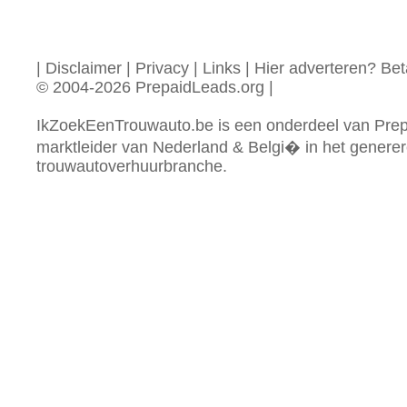
|
Disclaimer
|
Privacy
|
Links
|
Hier adverteren? Beta
© 2004-2026 PrepaidLeads.org
|
IkZoekEenTrouwauto.be is een onderdeel van Prep
marktleider van Nederland & Belgi� in het generer
trouwautoverhuurbranche.