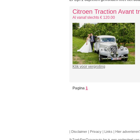
Citroen Traction Avant 
Al vanaf slechts € 120.00
Klik voor vergroting
Pagina
1
|
Disclaimer
|
Privacy
|
Links
|
Hier adverteren?
IkZoekEenTrouwauto.be is een onderdeel van P