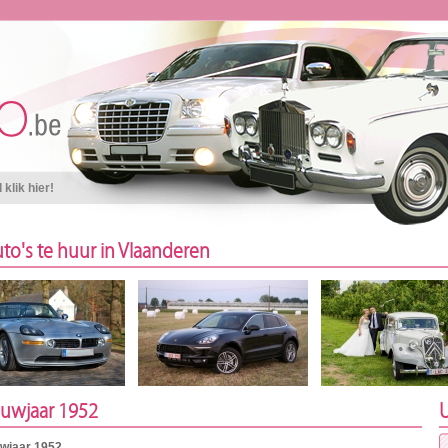
klik hier!
to's te huur in Vlaanderen
ouwjaar 1952
U
uwjaar 1952.