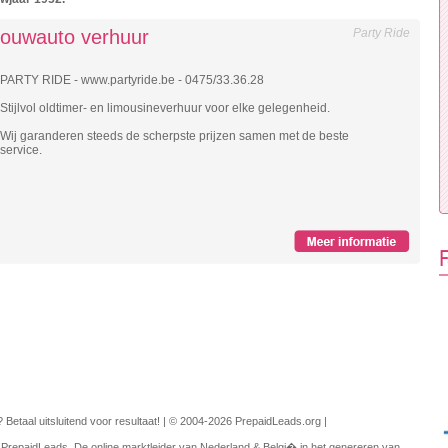
trouwauto verhuur
Party Ride
PARTY RIDE - www.partyride.be - 0475/33.36.28
Stijlvol oldtimer- en limousineverhuur voor elke gelegenheid.
Wij garanderen steeds de scherpste prijzen samen met de beste
service.
F
 Betaal uitsluitend voor resultaat!
|
© 2004-2026 PrepaidLeads.org
|
repaidLeads. De online marktleider van Nederland & Belgi� in het genereren van