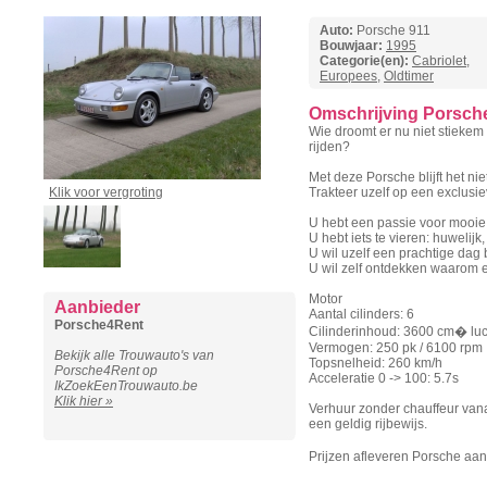
Auto:
Porsche 911
Bouwjaar:
1995
Categorie(en):
Cabriolet
,
Europees
,
Oldtimer
Omschrijving Porsch
Wie droomt er nu niet stiekem
rijden?
Met deze Porsche blijft het ni
Klik voor vergroting
Trakteer uzelf op een exclusi
U hebt een passie voor mooie 
U hebt iets te vieren: huwelijk,
U wil uzelf een prachtige dag
U wil zelf ontdekken waarom e
Motor
Aanbieder
Aantal cilinders: 6
Porsche4Rent
Cilinderinhoud: 3600 cm� lu
Vermogen: 250 pk / 6100 rpm
Bekijk alle Trouwauto's van
Topsnelheid: 260 km/h
Porsche4Rent op
Acceleratie 0 -> 100: 5.7s
IkZoekEenTrouwauto.be
Klik hier »
Verhuur zonder chauffeur vanaf
een geldig rijbewijs.
Prijzen afleveren Porsche aan