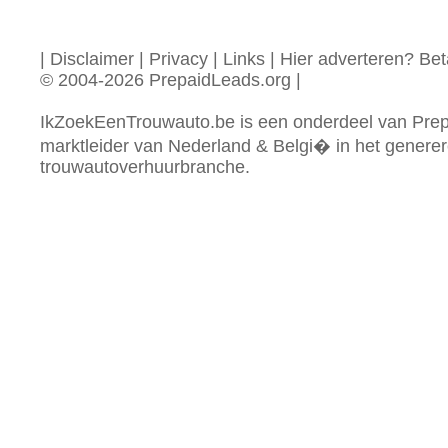
|
Disclaimer
|
Privacy
|
Links
|
Hier adverteren? Beta
© 2004-2026 PrepaidLeads.org
|
IkZoekEenTrouwauto.be is een onderdeel van Prep
marktleider van Nederland & Belgi� in het generer
trouwautoverhuurbranche.